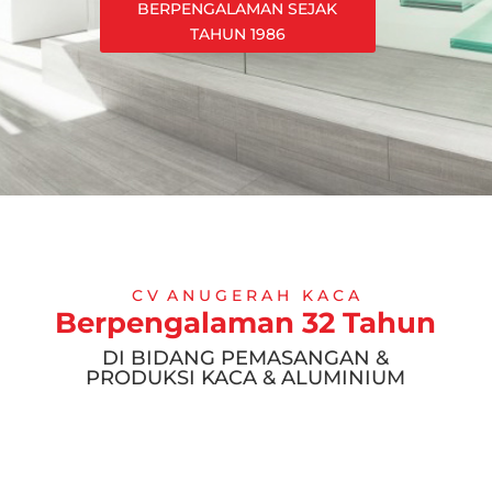
BERPENGALAMAN SEJAK
TAHUN 1986
C V A N U G E R A H K A C A
Berpengalaman 32 Tahun
DI BIDANG PEMASANGAN &
PRODUKSI KACA & ALUMINIUM