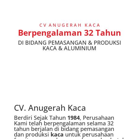
C V A N U G E R A H K A C A
Berpengalaman 32 Tahun
DI BIDANG PEMASANGAN & PRODUKSI
KACA & ALUMINIUM
CV. Anugerah Kaca
Berdiri Sejak Tahun
1984
, Perusahaan
Kami telah berpengalaman selama 32
tahun berjalan di bidang pemasangan
dan produksi
kaca
untuk perusahaan