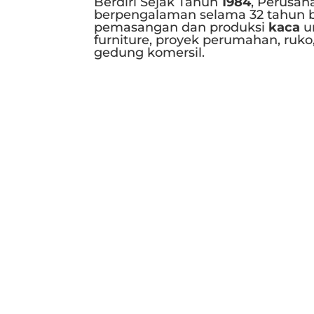
Berdiri Sejak Tahun
1984
, Perusah
berpengalaman selama 32 tahun b
pemasangan dan produksi
kaca
u
furniture, proyek perumahan, ruko
gedung komersil.
Selengkapnya..