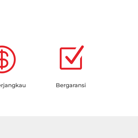
.

Z
erjangkau
Bergaransi