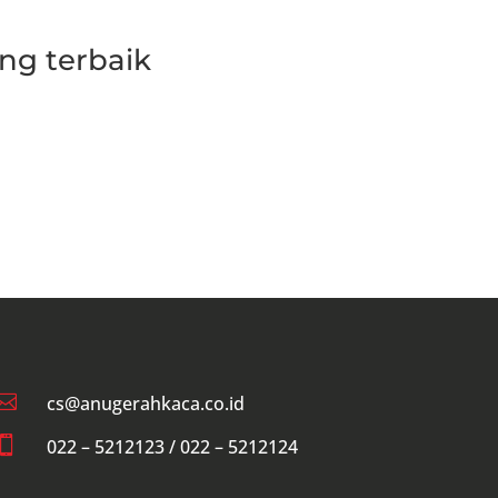
ng terbaik

cs@anugerahkaca.co.id

022 – 5212123 / 022 – 5212124