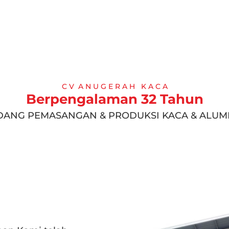
C V A N U G E R A H K A C A
Berpengalaman 32 Tahun
IDANG PEMASANGAN & PRODUKSI KACA & ALUM