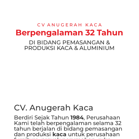
C V A N U G E R A H K A C A
Berpengalaman 32 Tahun
DI BIDANG PEMASANGAN &
PRODUKSI KACA & ALUMINIUM
CV. Anugerah Kaca
Berdiri Sejak Tahun
1984
, Perusahaan
Kami telah berpengalaman selama 32
tahun berjalan di bidang pemasangan
dan produksi
kaca
untuk perusahaan