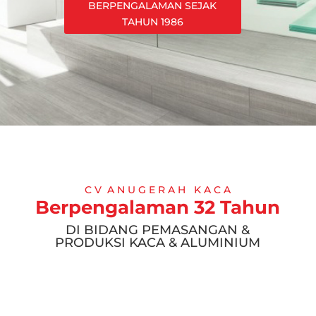
BERPENGALAMAN SEJAK
TAHUN 1986
C V A N U G E R A H K A C A
Berpengalaman 32 Tahun
DI BIDANG PEMASANGAN &
PRODUKSI KACA & ALUMINIUM