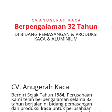
C V A N U G E R A H K A C A
Berpengalaman 32 Tahun
DI BIDANG PEMASANGAN & PRODUKSI
KACA & ALUMINIUM
CV. Anugerah Kaca
Berdiri Sejak Tahun
1984
, Perusahaan
Kami telah berpengalaman selama 32
tahun berjalan di bidang pemasangan
dan produksi
kaca
untuk perusahaan