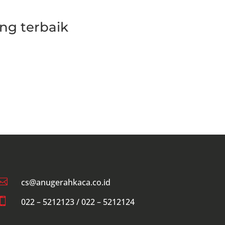
ng terbaik

cs@anugerahkaca.co.id

022 – 5212123 / 022 – 5212124