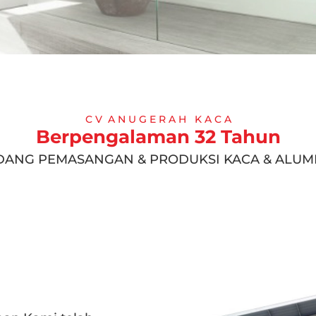
C V A N U G E R A H K A C A
Berpengalaman 32 Tahun
IDANG PEMASANGAN & PRODUKSI KACA & ALUM