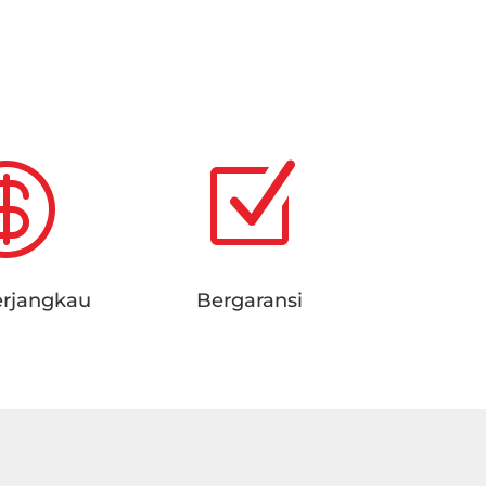
.

Z
erjangkau
Bergaransi