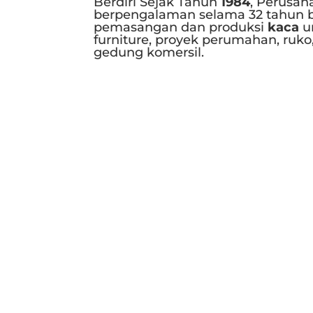
Berdiri Sejak Tahun
1984
, Perusah
berpengalaman selama 32 tahun b
pemasangan dan produksi
kaca
u
furniture, proyek perumahan, ruko
gedung komersil.
Selengkapnya..