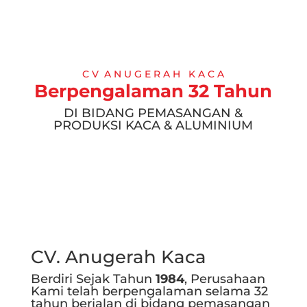
C V A N U G E R A H K A C A
Berpengalaman 32 Tahun
DI BIDANG PEMASANGAN &
PRODUKSI KACA & ALUMINIUM
CV. Anugerah Kaca
Berdiri Sejak Tahun
1984
, Perusahaan
Kami telah berpengalaman selama 32
tahun berjalan di bidang pemasangan