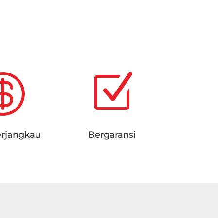
.

Z
erjangkau
Bergaransi