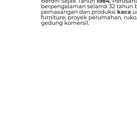
Berdiri Sejak Tahun
1984
, Perusah
berpengalaman selama 32 tahun b
pemasangan dan produksi
kaca
u
furniture, proyek perumahan, ruko
gedung komersil.
Selengkapnya..