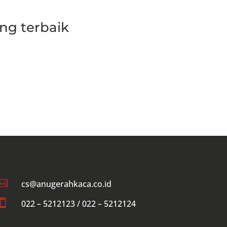
ng terbaik

cs@anugerahkaca.co.id

022 – 5212123 / 022 – 5212124