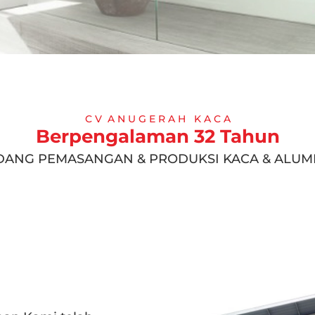
C V A N U G E R A H K A C A
Berpengalaman 32 Tahun
IDANG PEMASANGAN & PRODUKSI KACA & ALUM