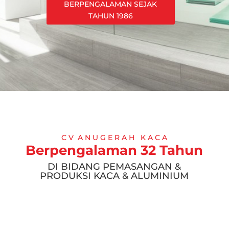
BERPENGALAMAN SEJAK
TAHUN 1986
C V A N U G E R A H K A C A
Berpengalaman 32 Tahun
DI BIDANG PEMASANGAN &
PRODUKSI KACA & ALUMINIUM