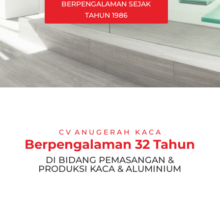
BERPENGALAMAN SEJAK
TAHUN 1986
C V A N U G E R A H K A C A
Berpengalaman 32 Tahun
DI BIDANG PEMASANGAN &
PRODUKSI KACA & ALUMINIUM