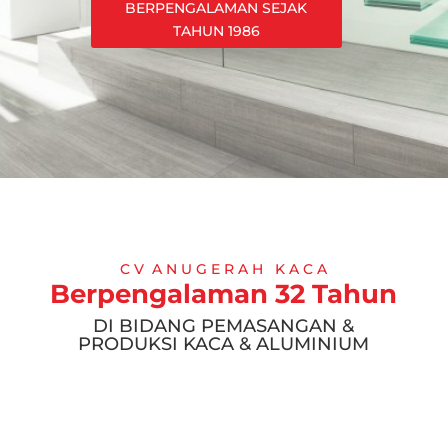
BERPENGALAMAN SEJAK
TAHUN 1986
C V A N U G E R A H K A C A
Berpengalaman 32 Tahun
DI BIDANG PEMASANGAN &
PRODUKSI KACA & ALUMINIUM