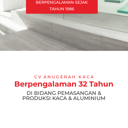
BERPENGALAMAN SEJAK
TAHUN 1986
C V A N U G E R A H K A C A
Berpengalaman 32 Tahun
DI BIDANG PEMASANGAN &
PRODUKSI KACA & ALUMINIUM