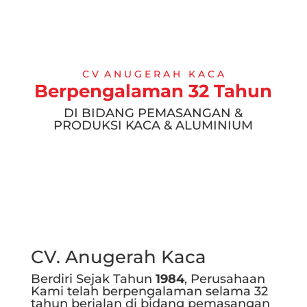
C V A N U G E R A H K A C A
Berpengalaman 32 Tahun
DI BIDANG PEMASANGAN &
PRODUKSI KACA & ALUMINIUM
CV. Anugerah Kaca
Berdiri Sejak Tahun
1984
, Perusahaan
Kami telah berpengalaman selama 32
tahun berjalan di bidang pemasangan