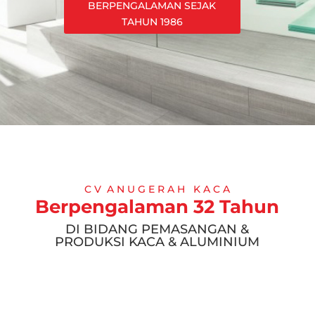
BERPENGALAMAN SEJAK
TAHUN 1986
C V A N U G E R A H K A C A
Berpengalaman 32 Tahun
DI BIDANG PEMASANGAN &
PRODUKSI KACA & ALUMINIUM