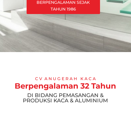
BERPENGALAMAN SEJAK
TAHUN 1986
C V A N U G E R A H K A C A
Berpengalaman 32 Tahun
DI BIDANG PEMASANGAN &
PRODUKSI KACA & ALUMINIUM