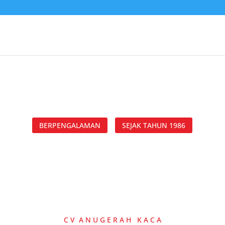
BERPENGALAMAN
SEJAK TAHUN 1986
C V A N U G E R A H K A C A