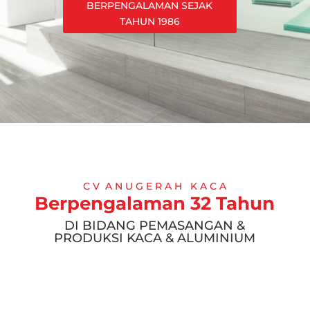
BERPENGALAMAN SEJAK
TAHUN 1986
C V A N U G E R A H K A C A
Berpengalaman 32 Tahun
DI BIDANG PEMASANGAN &
PRODUKSI KACA & ALUMINIUM