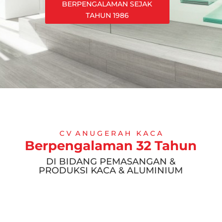
BERPENGALAMAN SEJAK
TAHUN 1986
C V A N U G E R A H K A C A
Berpengalaman 32 Tahun
DI BIDANG PEMASANGAN &
PRODUKSI KACA & ALUMINIUM