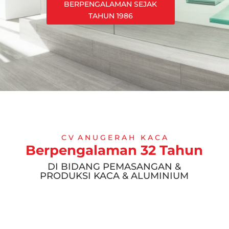
BERPENGALAMAN SEJAK
TAHUN 1986
C V A N U G E R A H K A C A
Berpengalaman 32 Tahun
DI BIDANG PEMASANGAN &
PRODUKSI KACA & ALUMINIUM