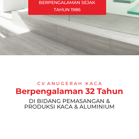
BERPENGALAMAN SEJAK
TAHUN 1986
C V A N U G E R A H K A C A
Berpengalaman 32 Tahun
DI BIDANG PEMASANGAN &
PRODUKSI KACA & ALUMINIUM