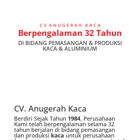
C V A N U G E R A H K A C A
Berpengalaman 32 Tahun
DI BIDANG PEMASANGAN & PRODUKSI
KACA & ALUMINIUM
CV. Anugerah Kaca
Berdiri Sejak Tahun
1984
, Perusahaan
Kami telah berpengalaman selama 32
tahun berjalan di bidang pemasangan
dan produksi
kaca
untuk perusahaan