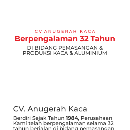
C V A N U G E R A H K A C A
Berpengalaman 32 Tahun
DI BIDANG PEMASANGAN &
PRODUKSI KACA & ALUMINIUM
CV. Anugerah Kaca
Berdiri Sejak Tahun
1984
, Perusahaan
Kami telah berpengalaman selama 32
tahun berjalan di bidang pemasangan