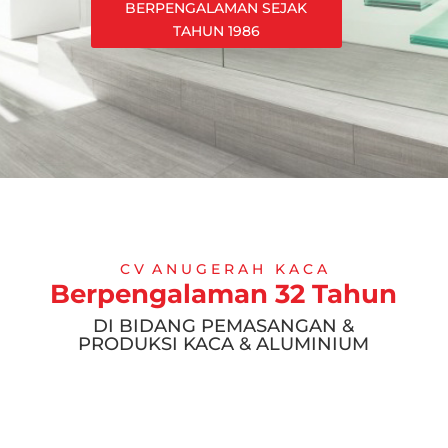
BERPENGALAMAN SEJAK
TAHUN 1986
C V A N U G E R A H K A C A
Berpengalaman 32 Tahun
DI BIDANG PEMASANGAN &
PRODUKSI KACA & ALUMINIUM