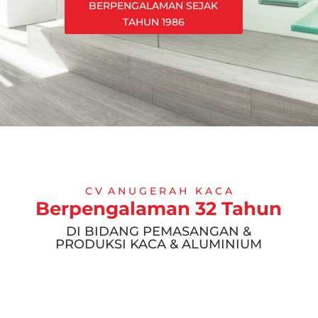
BERPENGALAMAN SEJAK
TAHUN 1986
C V A N U G E R A H K A C A
Berpengalaman 32 Tahun
DI BIDANG PEMASANGAN &
PRODUKSI KACA & ALUMINIUM