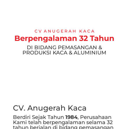
C V A N U G E R A H K A C A
Berpengalaman 32 Tahun
DI BIDANG PEMASANGAN &
PRODUKSI KACA & ALUMINIUM
CV. Anugerah Kaca
Berdiri Sejak Tahun
1984
, Perusahaan
Kami telah berpengalaman selama 32
tahun berjalan di bidang pemasangan