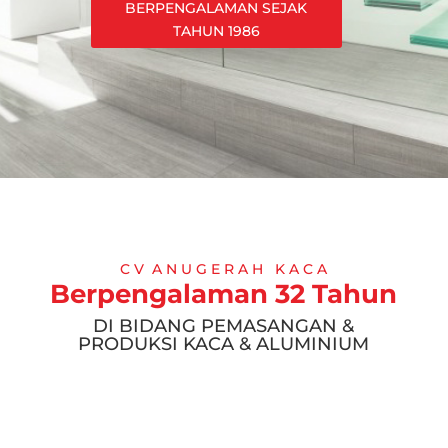
BERPENGALAMAN SEJAK
TAHUN 1986
C V A N U G E R A H K A C A
Berpengalaman 32 Tahun
DI BIDANG PEMASANGAN &
PRODUKSI KACA & ALUMINIUM